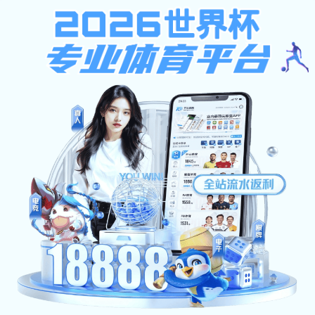
立即注册
华体会体育官方
带您畅享全球
体育盛事
专业平台，数据精准，
高清直播
覆盖热门体育项
目。
聚焦足球、篮球、电竞等赛事，
每日内容实时更
新
。
极速访问
下载APP