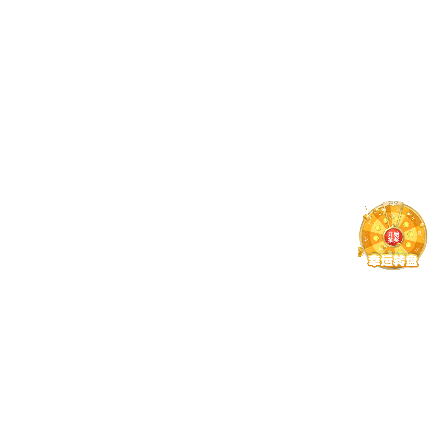
竞技相关产业链条发展的关注。例如，从赛事组织到
技术开发，再到相关职业培训，都将带来巨大的经济
效益和社会效应，同时也增强了年轻人的职业选择
面。
此外，这样的大型赛事还能够促进不同文化之间的交
流与理解，为世界各地玩家提供一个公平竞争的平
台。在这个过程中，各国选手可以分享经验，共同推
动电子竞技向更高水平发展。
3、亚洲杯的影响
亚洲杯作为亚洲足球最高水平的比赛，其在整个区域
内的重要性不言而喻。沙特作为主办国，将有机会展
示其在足球领域所取得的一系列成绩与进步。同时，
这也是一次吸引国际目光的重要契机，有助于提升国