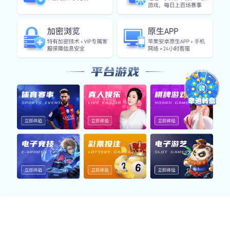
8. 未成年人保护
本平台主要面向成年用户，未满14岁的用户请在监护人陪同下使
用。我们不会主动获取未成年人信息，如有收集将立即处理并删
除相关数据。
9. 政策更新说明
为保障服务与合规性，本隐私政策将不定期更新。重要内容调整
将通过应用弹窗或页面公告告知用户，请及时关注变更。
10. 联系我们
若您在使用过程中对本政策有任何疑问、建议或意见，欢迎通过
以下方式与我们联系：
邮箱：support@henryandjean.com